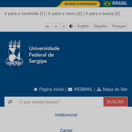
BRASIL
Ir para o conteúdo [1]
|
Ir para o menu [2]
|
Ir para a busca [3]
a+
a-
a
English
Español
Français
Página Inicial
|
WEBMAIL
|
Mapa do Site
Institucional
Campi