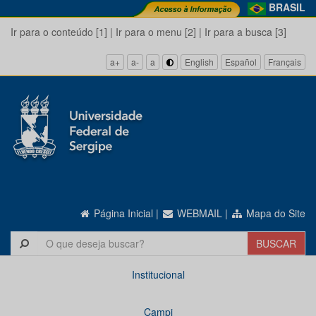
BRASIL
Ir para o conteúdo [1]
|
Ir para o menu [2]
|
Ir para a busca [3]
a+
a-
a
English
Español
Français
Página Inicial
|
WEBMAIL
|
Mapa do Site
Institucional
Campi